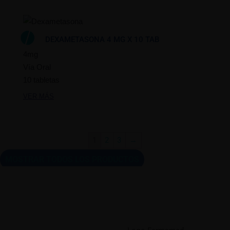
DEXAMETASONA 4 MG X 10 TAB
4mg
Vía Oral
10 tabletas
VER MÁS
1
2
3
→
MOSTRAR TODOS LOS PRODUCTOS