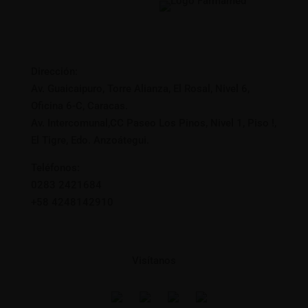
Dirección:
Av. Guaicaipuro, Torre Alianza, El Rosal, Nivel 6,
Oficina 6-C, Caracas.
Av. Intercomunal,CC Paseo Los Pinos, Nivel 1, Piso !,
El Tigre, Edo. Anzoátegui.
Teléfonos:
0283 2421684
+58 4248142910
Visítanos